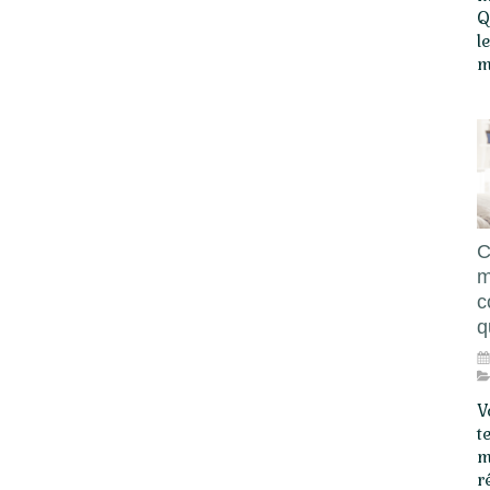
Q
l
m
C
m
c
q
V
t
m
r