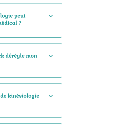
ologie peut
médical ?
ack dérègle mon
de kinésiologie