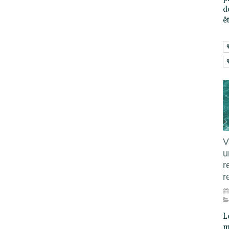
d
ê
V
u
r
r
L
m