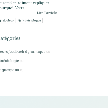
e semble vraiment expliquer
ourquoi. Votre ...
Lire l'article
douleur
kinésiologue
atégories
eurofeedback dynamique
(3)
inésiologie
(4)
aguexpans
(1)