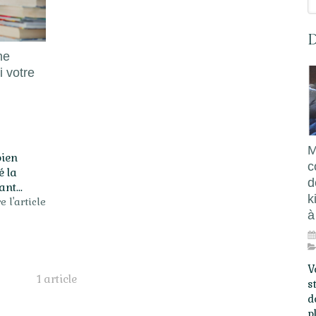
D
me
 votre
M
bien
c
é la
d
nt...
k
e l'article
à
V
1 article
s
d
p