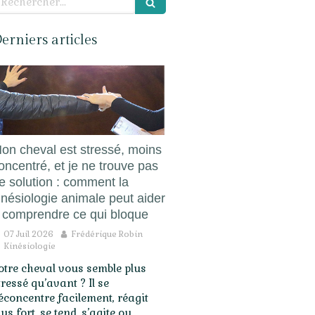
erniers articles
on cheval est stressé, moins
oncentré, et je ne trouve pas
e solution : comment la
inésiologie animale peut aider
 comprendre ce qui bloque
07 Juil 2026
Frédérique Robin
Kinésiologie
otre cheval vous semble plus
tressé qu’avant ? Il se
éconcentre facilement, réagit
lus fort, se tend, s’agite ou