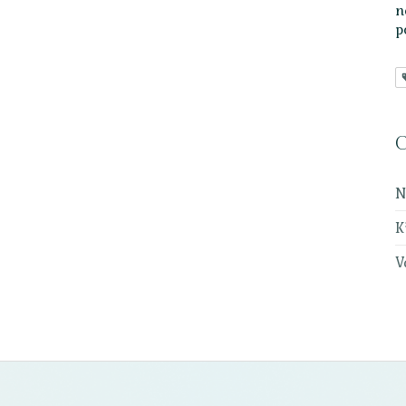
n
p
C
N
K
V