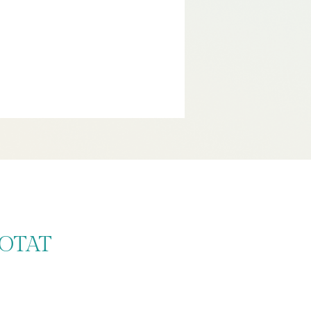
h
IOTAT