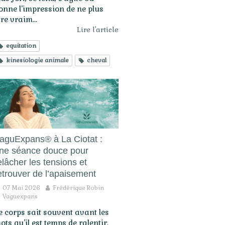
onne l’impression de ne plus
tre vraim...
Lire l'article
equitation
kinesiologie animale
cheval
aguExpans® à La Ciotat :
ne séance douce pour
elâcher les tensions et
etrouver de l’apaisement
07 Mai 2026
Frédérique Robin
Vaguexpans
e corps sait souvent avant les
ots qu’il est temps de ralentir.