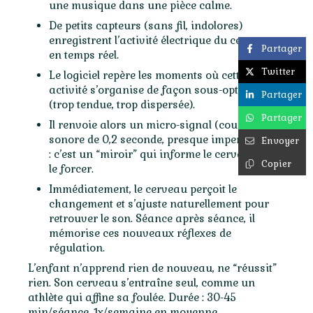
une musique dans une pièce calme.
De petits capteurs (sans fil, indolores)
enregistrent l’activité électrique du cerveau
Partager
en temps réel.
Twitter
Le logiciel repère les moments où cette
activité s’organise de façon sous-optimale
Partager
(trop tendue, trop dispersée).
Partager
Il renvoie alors un micro-signal (coupure
sonore de 0,2 seconde, presque imperceptible)
Envoyer
: c’est un “miroir” qui informe le cerveau sans
Copier
le forcer.
Immédiatement, le cerveau perçoit le
changement et s’ajuste naturellement pour
retrouver le son. Séance après séance, il
mémorise ces nouveaux réflexes de
régulation.
L’enfant n’apprend rien de nouveau, ne “réussit”
rien. Son cerveau s’entraîne seul, comme un
athlète qui affine sa foulée. Durée : 30-45
min/séance, 1x/semaine en moyenne.